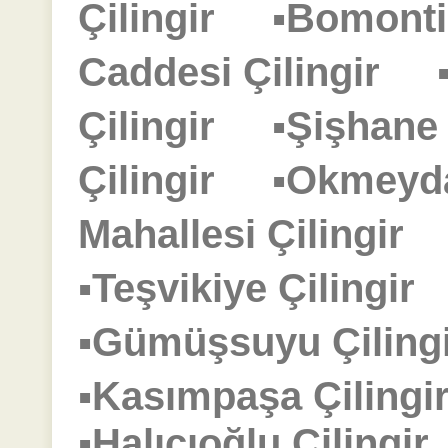
Çilingir
▪Bomonti
Caddesi Çilingir
Çilingir
▪Şişhane
Çilingir
▪Okmeyd
Mahallesi Çilingir
▪Teşvikiye Çilingi
▪Gümüşsuyu Çilin
▪Kasımpaşa Çilin
▪Halıcıoğlu Çiling