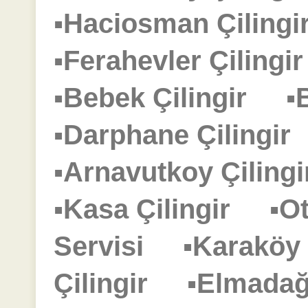
▪Haciosman Çilin
▪Ferahevler Çiling
▪Bebek Çilingir
▪
▪Darphane Çilingi
▪Arnavutkoy Çilin
▪Kasa Çilingir
▪O
Servisi
▪Karaköy
Çilingir
▪Elmadağ