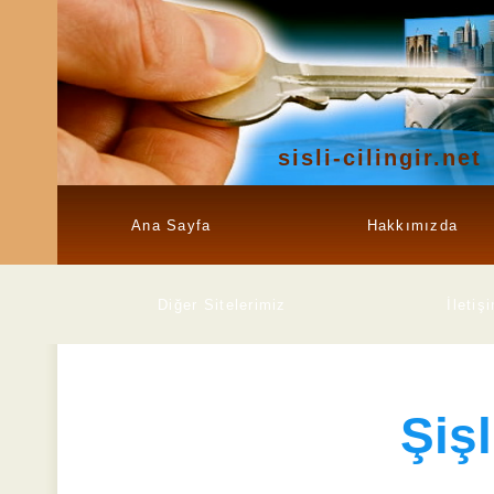
sisli-cilingir.net
Ana Sayfa
Hakkımızda
Diğer Sitelerimiz
İletiş
Şişl