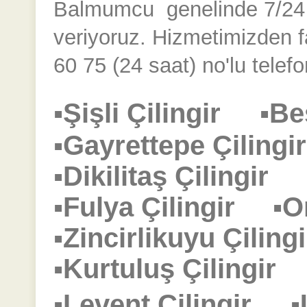
Balmumcu
genelinde 7/24 k
veriyoruz. Hizmetimizden 
60 75 (24 saat) no'lu telefo
▪Şişli Çilingir
▪Be
▪Gayrettepe Çilin
▪Dikilitaş Çilingir
▪Fulya Çilingir
▪O
▪Zincirlikuyu Çili
▪Kurtuluş Çilingi
▪Levent Çilingir
▪